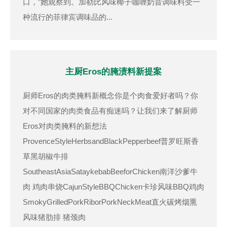
口，”她观察到。加勒比风味椰子咖喱奶昔调味料受一
种流行的菲律宾调味品的...
主厨Eros的腌渍料新提案
厨师Eros的肉类腌料新概念你是个肉食爱好者吗？你
对不同国家的肉类食品有痴迷吗？让我们来了解厨师
Eros对肉类腌料的新想法
ProvenceStyleHerbsandBlackPepperbeef普罗旺斯香
草黑胡椒牛排
SoutheastAsiaSataykebabBeeforChicken南洋沙爹牛
肉 鸡肉串烧CajunStyleBBQChicken卡珍风味BBQ鸡肉
SmokyGrilledPorkRiborPorkNeckMeat直火碳烤烟熏
风味猪肋排 猪颈肉