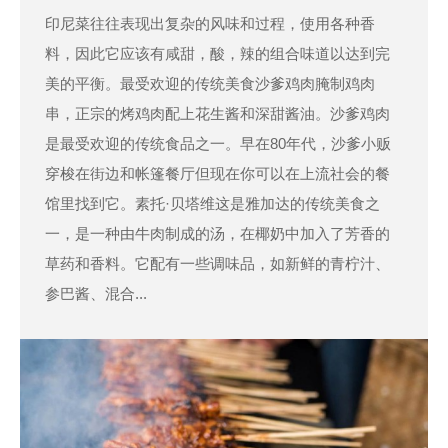
印尼菜往往表现出复杂的风味和过程，使用各种香
料，因此它应该有咸甜，酸，辣的组合味道以达到完
美的平衡。最受欢迎的传统美食沙爹鸡肉腌制鸡肉
串，正宗的烤鸡肉配上花生酱和深甜酱油。沙爹鸡肉
是最受欢迎的传统食品之一。早在80年代，沙爹小贩
穿梭在街边和帐篷餐厅但现在你可以在上流社会的餐
馆里找到它。素托·贝塔维这是雅加达的传统美食之
一，是一种由牛肉制成的汤，在椰奶中加入了芳香的
草药和香料。它配有一些调味品，如新鲜的青柠汁、
参巴酱、混合...