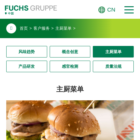
CN
首页
>
客户服务
>
主厨菜单
>
风味趋势
概念创意
主厨菜单
产品研发
感官检测
质量法规
主厨菜单