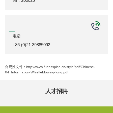
编：200025
电话
+86 (0)21 39885092
合规性文件：
http://www.fuchsspice.cn/style/pdf/Chinese-
04_Information-Whistleblowing-long.pdf
人才招聘