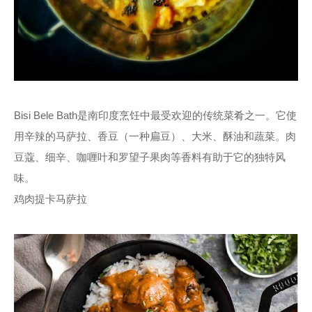
Bisi Bele Bath是南印度烹饪中最受欢迎的传统菜肴之一。它使
用辛辣的马萨拉、香豆（一种扁豆）、大米、酥油和蔬菜。肉
豆蔻、细辛、咖喱叶和罗望子果肉等香料有助于它的独特风
味。
鸡肉提卡马萨拉