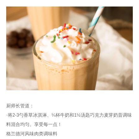
厨师长管道：
·将2-3勺香草冰淇淋、¼杯牛奶和1½汤匙巧克力麦芽奶昔调味
料混合均匀。享受每一点！
格兰德河风味肉类调味料