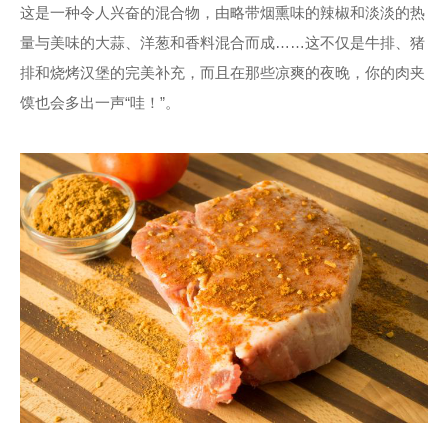
这是一种令人兴奋的混合物，由略带烟熏味的辣椒和淡淡的热
量与美味的大蒜、洋葱和香料混合而成……这不仅是牛排、猪
排和烧烤汉堡的完美补充，而且在那些凉爽的夜晚，你的肉夹
馍也会多出一声“哇！”。