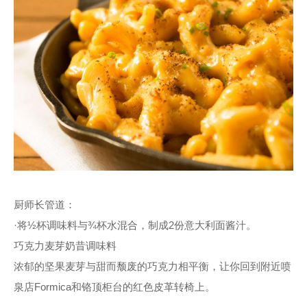
厨师长管道：
·将½杯调味料与¾杯水混合，制成2份意大利面酱汁。
巧克力麦芽奶昔调味料
浓郁的坚果麦芽与甜而颓废的巧克力相平衡，让你回到附近喷
泉店Formica和铬顶柜台的红色皮革转椅上。