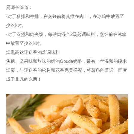
厨师长管道：
·对于猪排和牛排，在烹饪前将其撒在肉上，在冰箱中放置至
少2小时。
·对于汉堡和肉夹馍，每磅肉混合2汤匙调味料，烹饪前在冰箱
中放置至少2小时。
烟熏高达迷迭香油炸调味料
焦糖、坚果味和甜味的奶油Gouda奶酪，带有一丝温和的硬木
烟雾，与迷迭香的松树和花香完美搭配，将薯条的普通一面变
成了非凡的东西！